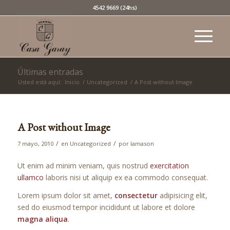
4542 9669 (24hs)
Últimas entradas
Usted está aquí:
Inicio
/
Uncategorized
/
A Post without Image
A Post without Image
/
/
7 mayo, 2010
en
Uncategorized
por
lamason
Ut enim ad minim veniam, quis nostrud
exercitation
ullamco
laboris nisi ut aliquip ex ea commodo consequat.
Lorem ipsum dolor sit amet,
consectetur
adipisicing elit,
sed do eiusmod tempor incididunt ut labore et dolore
magna aliqua
.