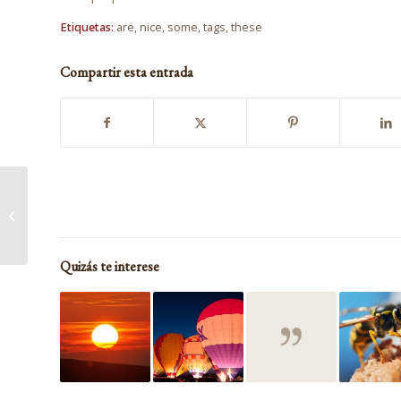
Etiquetas:
are
,
nice
,
some
,
tags
,
these
Compartir esta entrada
This is a standard post
format with preview
Picture
Quizás te interese