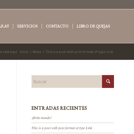
ARAY
SERVICIOS
CONTACTO
LIBRO DE QUEJAS
d está aquí:
Inicio
/
News
/
This is a post with post format of type Link
ENTRADAS RECIENTES
¡Hola mundo!
This is a post with post format of type Link